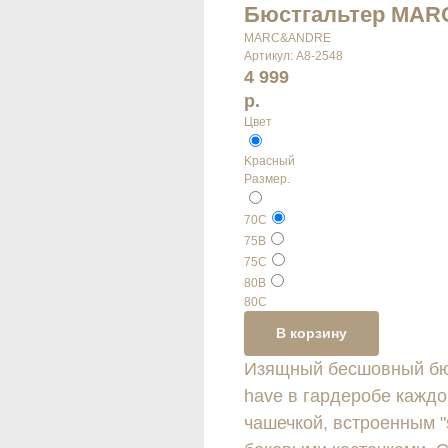
Бюстгальтер MAR
MARC&ANDRE
Артикул:
А8-2548
4 999
р.
Цвет
Kрасный
Размер.
70С
75В
75С
80B
80С
В корзину
Изящный бесшовный бюс
have в гардеробе кажд
чашечкой, встроенным "