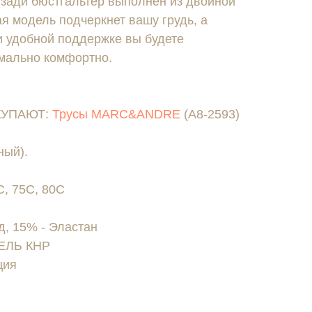
Сзади бюстгальтер выполнен из двойной
ая модель подчеркнет вашу грудь, а
и удобной поддержке вы будете
имально комфортно.
КУПАЮТ:
Трусы MARC&ANDRE
(А8-2593)
ный).
, 75C, 80C
, 15% - Эластан
ЕЛЬ КНР
ция