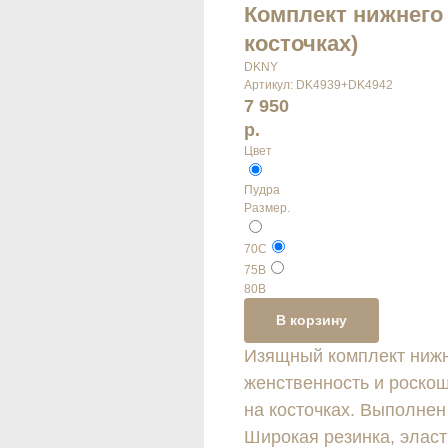
Комплект нижнего 
косточках)
DKNY
Артикул:
DK4939+DK4942
7 950
р.
Цвет
Пудра
Размер.
70С
75В
80B
В корзину
Изящный комплект нижн
женственность и роскош
на косточках. Выполнен
Широкая резинка, эласт