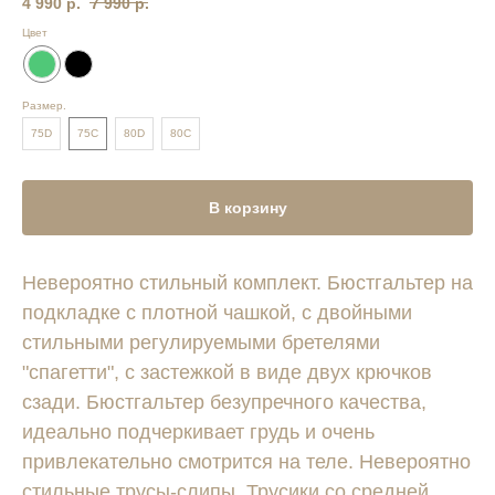
4 990
р.
7 990
р.
Цвет
Размер.
75D
75С
80D
80С
В корзину
Невероятно стильный комплект. Бюстгальтер на
подкладке с плотной чашкой, с двойными
стильными регулируемыми бретелями
"спагетти", с застежкой в виде двух крючков
сзади. Бюстгальтер безупречного качества,
идеально подчеркивает грудь и очень
привлекательно смотрится на теле. Невероятно
стильные трусы-слипы. Трусики со средней