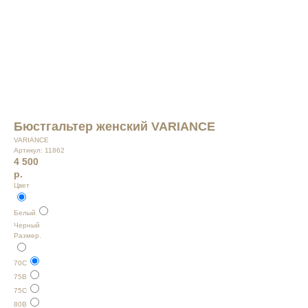
Бюстгальтер женский VARIANCE
VARIANCE
Артикул:
11862
4 500
р.
Цвет
Белый
Черный
Размер.
70С
75В
75С
80B