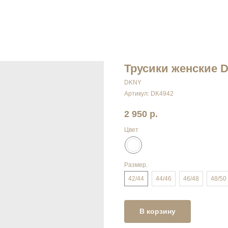
Трусики женские 
DKNY
Артикул:
DK4942
2 950
р.
Цвет
Размер.
42/44
44/46
46/48
48/50
В корзину