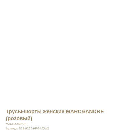
Трусы-шорты женские MARC&ANDRE
(розовый)
MARC&ANDRE
Артикул:
S21-0295-HPO-LZ-W2