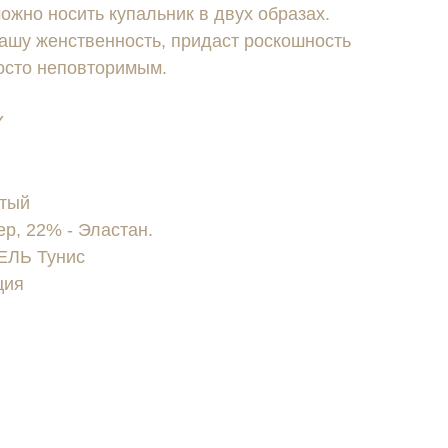
можно носить купальник в двух образах.
ашу женственность, придаст роскошность
росто неповторимым.
Y
стый
р, 22% - Эластан.
ЛЬ Тунис
ция