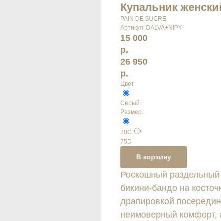
Купальник женски
PAIN DE SUCRE
Артикул:
DALVA+NIPY
15 000
р.
26 950
р.
Цвет
Серый
Размер.
70С
75D
В корзину
Роскошный раздельный 
бикини-бандо на косто
драпировкой посередин
неимоверный комфорт, 