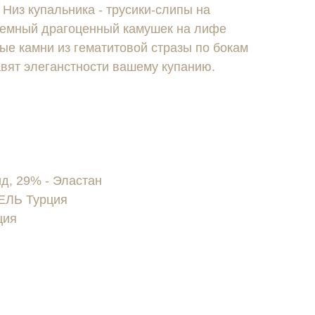
Низ купальника - трусики-слипы на
ъемный драгоценный камушек на лифе
ые камни из гематитовой стразы по бокам
авят элеганстности вашему купанию.
, 29% - Эластан
ЛЬ Турция
ция