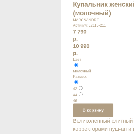
Купальник женск
(молочный)
MARC&ANDRE
Артикул:
L2115-211
7 790
р.
10 990
р.
Цвет
Молочный
Размер.
42
44
46
В корзину
Великолепный слитный 
корректорами пуш-ап и