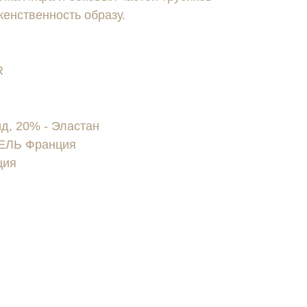
енственность образу.
R
, 20% - Эластан
ЛЬ Франция
ция