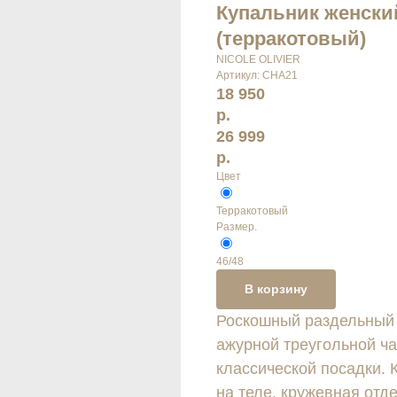
Купальник женски
(терракотовый)
NICOLE OLIVIER
Артикул:
CHA21
18 950
р.
26 999
р.
Цвет
Терракотовый
Размер.
46/48
В корзину
Роскошный раздельный к
ажурной треугольной ча
классической посадки. 
на теле, кружевная отд