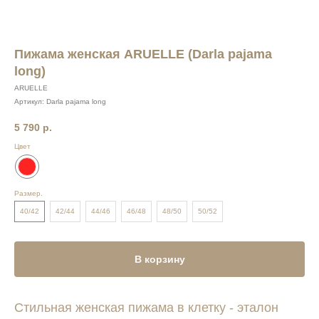
Пижама женская ARUELLE (Darla pajama
long)
ARUELLE
Артикул:
Darla pajama long
5 790
р.
Цвет
Размер.
40/42
42/44
44/46
46/48
48/50
50/52
В корзину
Стильная женская пижама в клетку - эталон