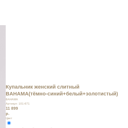
Купальник женский слитный
BAHAMA(тёмно-синий+белый+золотистый)
BAHAMA
Артикул:
101-671
11 899
р.
Цвет