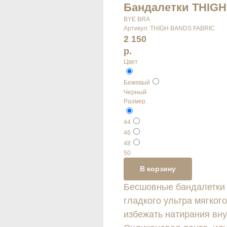
Бандалетки THIG
BYE BRA
Артикул:
THIGH BANDS FABRIC
2 150
р.
Цвет
Бежевый
Черный
Размер.
44
46
48
50
В корзину
Бесшовные бандалетки
гладкого ультра мягког
избежать натирания вну