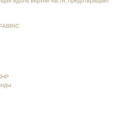
ущая вдоль верхнй части, предотвращает
 FABRIC
КНР
анды