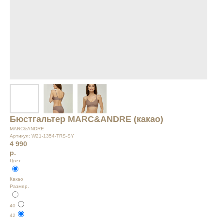
Бюстгальтер MARC&ANDRE (какао)
MARC&ANDRE
Артикул:
W21-1354-TRS-SY
4 990
р.
Цвет
Какао
Размер.
40
42